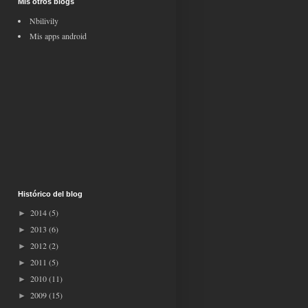
Mis otros blogs
Nbilivily
Mis apps android
Histórico del blog
2014
(5)
►
2013
(6)
►
2012
(2)
►
2011
(5)
►
2010
(11)
►
2009
(15)
►