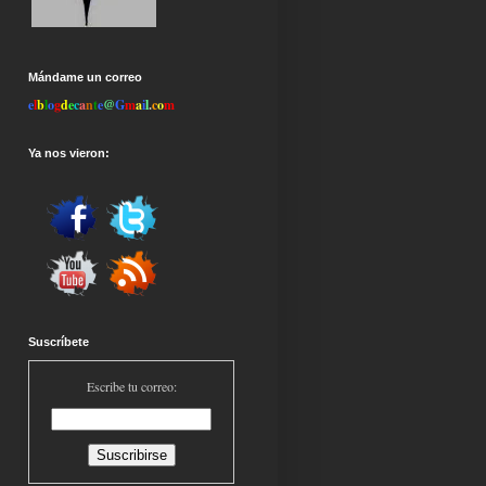
Mándame un correo
e
l
b
l
o
g
d
e
c
a
n
t
e
@
G
m
a
i
l
.
c
o
m
Ya nos vieron:
Suscríbete
Escribe tu correo: