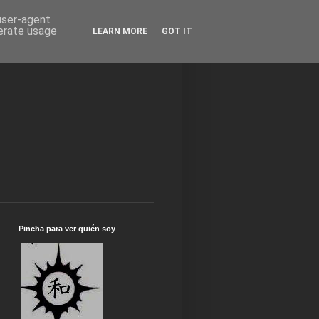
 user-agent
nerate usage
LEARN MORE
GOT IT
Pincha para ver quién soy