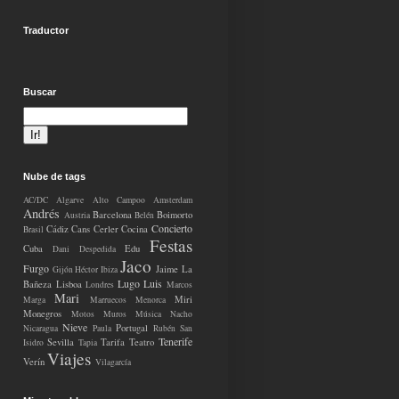
Traductor
Buscar
Nube de tags
AC/DC
Algarve
Alto Campoo
Amsterdam
Andrés
Barcelona
Boimorto
Austria
Belén
Concierto
Cádiz
Cans
Cerler
Cocina
Brasil
Festas
Cuba
Edu
Dani
Despedida
Jaco
Furgo
Jaime
La
Gijón
Héctor
Ibiza
Lugo
Luis
Bañeza
Lisboa
Londres
Marcos
Mari
Miri
Marga
Marruecos
Menorca
Monegros
Motos
Muros
Música
Nacho
Nieve
Portugal
Nicaragua
Paula
Rubén
San
Tenerife
Sevilla
Tarifa
Teatro
Isidro
Tapia
Viajes
Verín
Vilagarcía