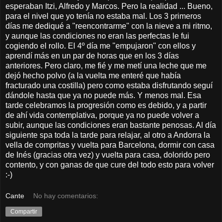
esperaban Itzi, Alfredo y Marcos. Pero la realidad ... Bueno,
para el nivel que yo tenía no estaba mal. Los 3 primeros
días me dediqué a "reencontrarme" con la nieve a mi ritmo,
y aunque las condiciones no eran las perfectas le fui
cogiendo el rollo. El 4º día me "empujaron" con ellos y
aprendí más en un par de horas que en los 3 días
anteriores. Pero claro, me fié y me metí una leche que me
dejó hecho polvo (a la vuelta me enteré que había
fracturado una costilla) pero como estaba disfrutando seguí
dándole hasta que ya no puede más. Y menos mal. Esa
tarde celebramos la progresión como es debido, y a partir
de ahí vida contemplativa, porque ya no puede volver a
subir, aunque las condiciones eran bastante penosas. Al día
siguiente spa toda la tarde para relajar, al otro a Andorra la
vella de compritas y vuelta para Barcelona, dormir con casa
de Inés (gracias otra vez) y vuelta para casa, dolorido pero
contento, y con ganas de que cure del todo esto para volver
:-)
Cante
No hay comentarios:
Compartir