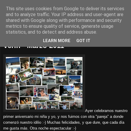
This site uses cookies from Google to deliver its services
El blog de Cante
and to analyze traffic. Your IP address and user-agent are
shared with Google along with performance and security
metrics to ensure quality of service, generate usage
statistics, and to detect and address abuse.
lunes, 7 de marzo de 2011
LEARN MORE
GOT IT
Verín - Marzo 2011
Ayer celebramos nuestro
primer aniversario mi niña y yo, y nos fuimos
con otra "pareja" a donde
comenzó nuestro idilio :-) Muchas
felicidades, y que dure, que cada día
me gusta más. Otra noche
espectacular :-)